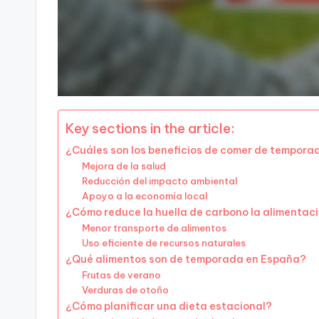
Key sections in the article:
¿Cuáles son los beneficios de comer de tempor
Mejora de la salud
Reducción del impacto ambiental
Apoyo a la economía local
¿Cómo reduce la huella de carbono la alimentac
Menor transporte de alimentos
Uso eficiente de recursos naturales
¿Qué alimentos son de temporada en España?
Frutas de verano
Verduras de otoño
¿Cómo planificar una dieta estacional?