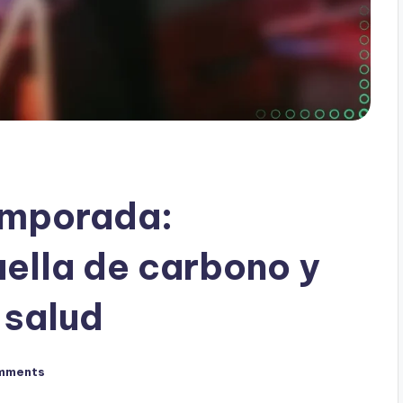
emporada:
uella de carbono y
 salud
mments