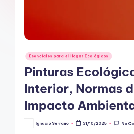
Posted
Esenciales para el Hogar Ecológicos
in
Pinturas Ecológica
Interior, Normas 
Impacto Ambienta
Ignacio Serrano
31/10/2025
No C
Posted
by