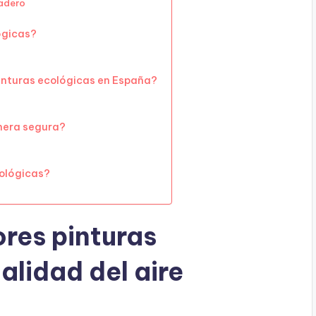
nadero
lógicas?
inturas ecológicas en España?
anera segura?
ológicas?
ores pinturas
alidad del aire