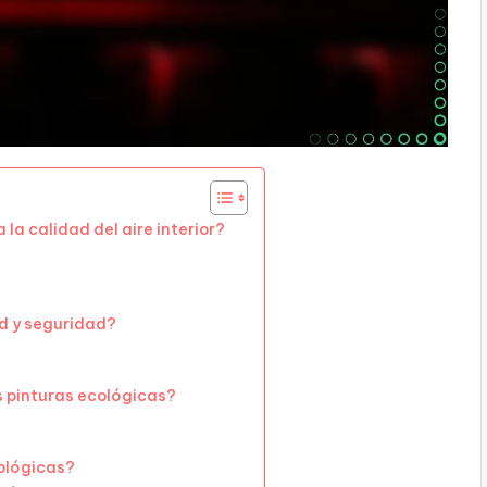
la calidad del aire interior?
ud y seguridad?
 pinturas ecológicas?
cológicas?