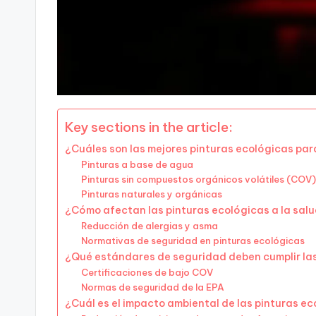
Key sections in the article:
¿Cuáles son las mejores pinturas ecológicas para 
Pinturas a base de agua
Pinturas sin compuestos orgánicos volátiles (COV)
Pinturas naturales y orgánicas
¿Cómo afectan las pinturas ecológicas a la sal
Reducción de alergias y asma
Normativas de seguridad en pinturas ecológicas
¿Qué estándares de seguridad deben cumplir las
Certificaciones de bajo COV
Normas de seguridad de la EPA
¿Cuál es el impacto ambiental de las pinturas e