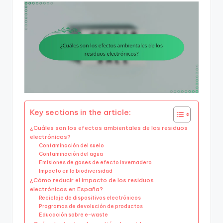
Key sections in the article:
¿Cuáles son los efectos ambientales de los residuos
electrónicos?
Contaminación del suelo
Contaminación del agua
Emisiones de gases de efecto invernadero
Impacto en la biodiversidad
¿Cómo reducir el impacto de los residuos
electrónicos en España?
Reciclaje de dispositivos electrónicos
Programas de devolución de productos
Educación sobre e-waste