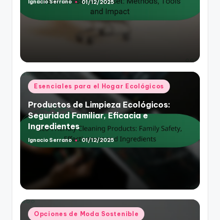
Ignacio Serrano
01/12/2025
Posted
by
Posted
Esenciales para el Hogar Ecológicos
in
Productos de Limpieza Ecológicos:
Seguridad Familiar, Eficacia e
Ingredientes
Ignacio Serrano
01/12/2025
Posted
by
Posted
Opciones de Moda Sostenible