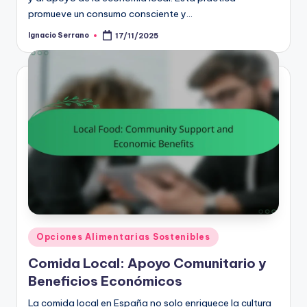
promueve un consumo consciente y…
Ignacio Serrano
17/11/2025
Posted
by
Posted
Opciones Alimentarias Sostenibles
in
Comida Local: Apoyo Comunitario y
Beneficios Económicos
La comida local en España no solo enriquece la cultura