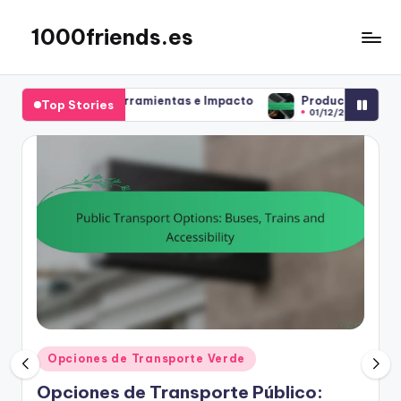
1000friends.es
Skip
to
content
os, Herramientas e Impacto
Productos de Limpieza Ecológico
Top Stories
01/12/2025
Posted
Opciones de Transporte Verde
in
Opciones de Transporte Público: