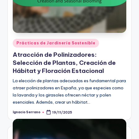
Posted
Prácticas de Jardinería Sostenible
in
Atracción de Polinizadores:
Selección de Plantas, Creación de
Hábitat y Floración Estacional
La elección de plantas adecuadas es fundamental para
atraer polinizadores en España, ya que especies como
la lavanda y los girasoles ofrecen néctar y polen
esenciales. Además, crear un hábitat…
Ignacio Serrano
19/11/2025
Posted
by