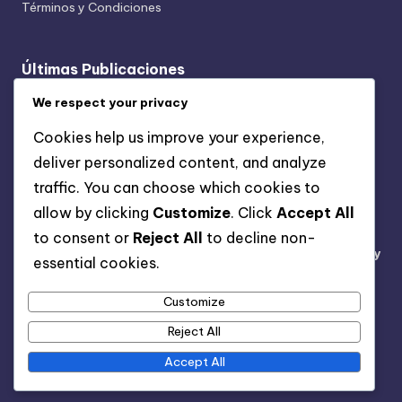
Términos y Condiciones
Últimas Publicaciones
Opciones de Transporte Público: Buses, Trains y
We respect your privacy
Accesibilidad
Cookies help us improve your experience,
Compensación de Emisiones de Viaje: Métodos,
deliver personalized content, and analyze
Herramientas e Impacto
traffic. You can choose which cookies to
Productos de Limpieza Ecológicos: Seguridad Familiar,
allow by clicking
Customize
. Click
Accept All
Eficacia e Ingredientes
to consent or
Reject All
to decline non-
Tejidos Sostenibles: Técnicas de Cuidado, Durabilidad y
essential cookies.
Mantenimiento
Customize
Jardinería Orgánica vs Convencional: Cuál Es Mejor y
Cuándo Usar
Reject All
Accept All