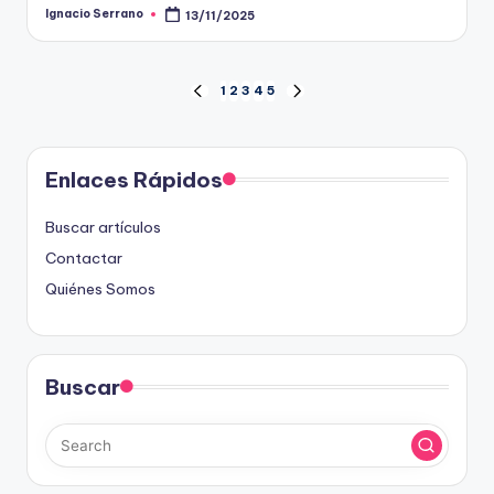
Ignacio Serrano
13/11/2025
Posted
by
Posts
1
2
3
4
5
PREVIOUS
NEXT
PAGE
PAGE
pagination
Enlaces Rápidos
Buscar artículos
Contactar
Quiénes Somos
Buscar