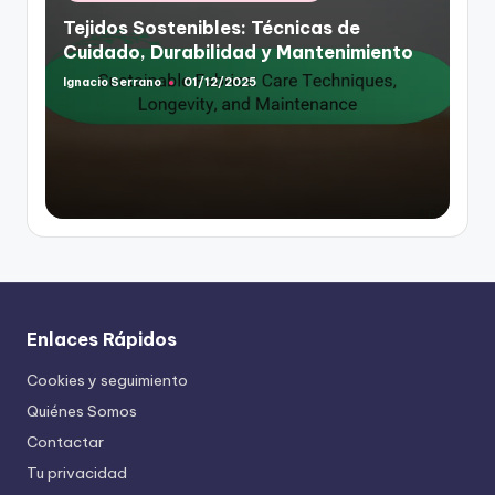
in
Tejidos Sostenibles: Técnicas de
Cuidado, Durabilidad y Mantenimiento
Ignacio Serrano
01/12/2025
Posted
by
Enlaces Rápidos
Cookies y seguimiento
Quiénes Somos
Contactar
Tu privacidad